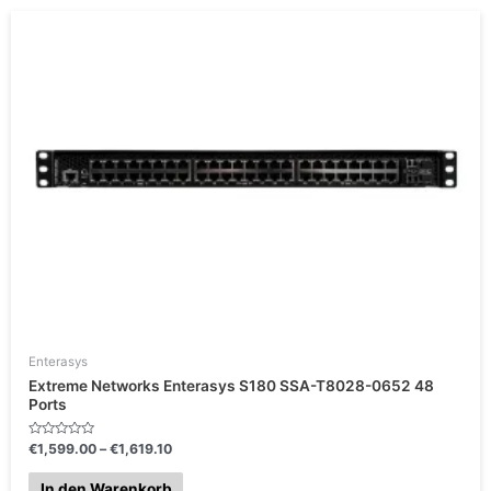
t
Preisspanne:
0
v
€1,599.00
o
bis
n
5
€1,619.10
Enterasys
Extreme Networks Enterasys S180 SSA-T8028-0652 48
Ports
B
€
1,599.00
–
€
1,619.10
e
w
e
In den Warenkorb