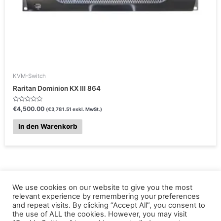
KVM-Switch
Raritan Dominion KX III 864
B
€
4,500.00
(
€
3,781.51
exkl. MwSt.)
e
w
e
In den Warenkorb
r
t
e
t
m
i
t
0
v
o
n
We use cookies on our website to give you the most
5
relevant experience by remembering your preferences
and repeat visits. By clicking “Accept All”, you consent to
the use of ALL the cookies. However, you may visit