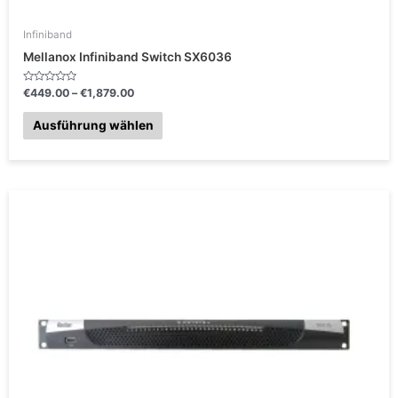
werden
Infiniband
Mellanox Infiniband Switch SX6036
B
€
449.00
–
€
1,879.00
e
w
e
Ausführung wählen
r
t
e
t
m
i
t
0
v
o
n
5