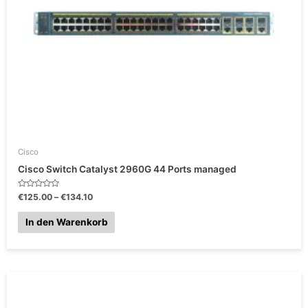
Cisco
Cisco Switch Catalyst 2960G 44 Ports managed
B
€
125.00
–
€
134.10
e
w
e
In den Warenkorb
r
t
e
t
m
i
t
0
v
o
n