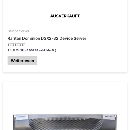
AUSVERKAUFT
Device Server
Raritan Dominion DSX2-32 Device Server
B
€
1,079.10
(
€
906.81
exkl. MwSt.)
e
w
e
Weiterlesen
r
t
e
t
m
i
t
0
v
o
n
5