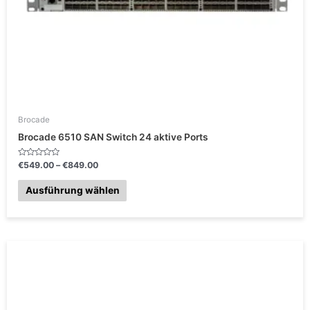
Optionen
können
auf
der
Produktseite
gewählt
werden
Brocade
Brocade 6510 SAN Switch 24 aktive Ports
B
€
549.00
–
€
849.00
e
w
e
Ausführung wählen
r
t
e
t
m
i
t
Preisspanne:
0
v
€125.00
o
bis
n
5
€134.10