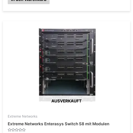
r
t
e
t
m
i
t
Preisspanne:
0
v
€849.00
o
bis
n
5
€899.10
AUSVERKAUFT
Extreme Networks
Extreme Networks Enterasys Switch S8 mit Modulen