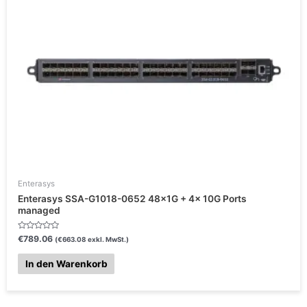
5
Enterasys
Enterasys SSA-G1018-0652 48x1G + 4x 10G Ports
managed
B
€
789.06
(
€
663.08
exkl. MwSt.)
e
w
e
In den Warenkorb
r
t
e
t
m
i