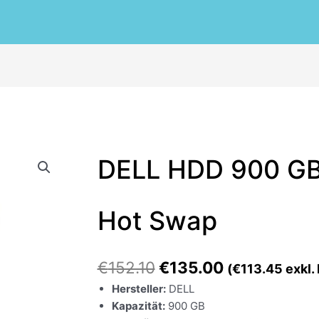
Ursprünglicher
Aktueller
DELL HDD 900 GB
Preis
Preis
war:
ist:
€152.10
€135.00.
Hot Swap
€
152.10
€
135.00
(
€
113.45
exkl.
Hersteller:
DELL
Kapazität:
900 GB