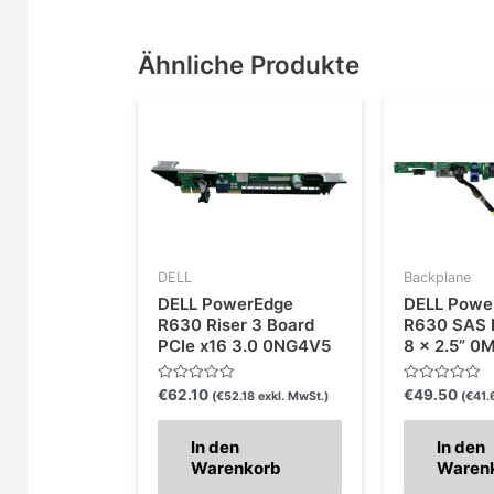
Ähnliche Produkte
DELL
Backplane
DELL PowerEdge
DELL Powe
R630 Riser 3 Board
R630 SAS 
PCIe x16 3.0 0NG4V5
8 x 2.5” 0
Bewertet
Bewertet
€
62.10
€
49.50
(
€
52.18
exkl. MwSt.)
(
€
41.
mit
mit
0
0
von
von
In den
In den
5
5
Warenkorb
Waren