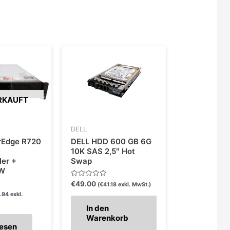
RKAUFT
DELL
rEdge R720
DELL HDD 600 GB 6G
10K SAS 2,5″ Hot
ler +
Swap
0W
Bewertet
€
49.00
(
€
41.18
exkl. MwSt.)
mit
.94
exkl.
0
von
In den
5
Warenkorb
lesen