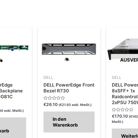
AUSVE
DELL
DELL
rEdge
DELL PowerEdge Front
DELL Powe
Backplane
Bezel R730
8xSFF+ 1x
MG81C
Raidcontrol
2xPSU 75
Bewertet
€
26.10
(
€
21.93
exkl. MwSt.)
mit
60
exkl. MwSt.)
0
von
Bewertet
€
170.10
(
€
142
In den
5
mit
MwSt.)
0
Warenkorb
von
korb
5
Weiter