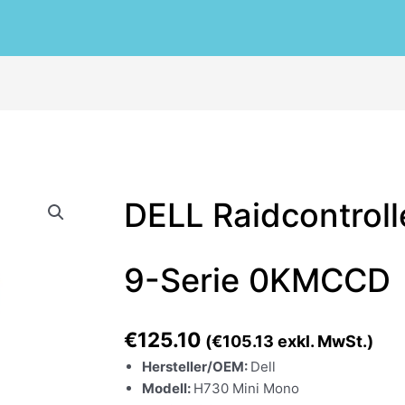
DELL
DELL Raidcontrol
Raidcontroller
PERC
H730
9-Serie 0KMCCD
1GB
9-
Serie
€
125.10
(
€
105.13
exkl. MwSt.)
0KMCCD
Menge
Hersteller/OEM:
Dell
Modell:
H730 Mini Mono