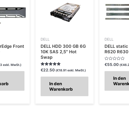
DELL
DELL
rEdge Front
DELL HDD 300 GB 6G
DELL static
0
10K SAS 2,5″ Hot
R620 R630
Swap
Bewertet
€
55.00
93
exkl. MwSt.)
(
€
46.
mit
Bewertet mit
€
22.50
(
€
18.91
exkl. MwSt.)
0
5.00
von
von 5
In den
5
korb
In den
Waren
Warenkorb