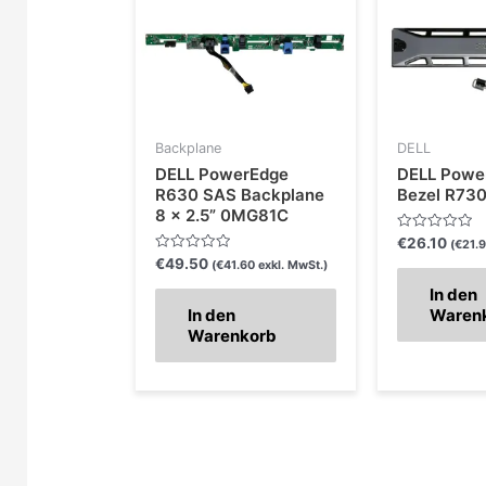
Backplane
DELL
DELL PowerEdge
DELL Powe
R630 SAS Backplane
Bezel R73
8 x 2.5” 0MG81C
Bewertet
€
26.10
(
€
21.
mit
Bewertet
€
49.50
(
€
41.60
exkl. MwSt.)
0
mit
von
0
In den
5
von
In den
Waren
5
Warenkorb