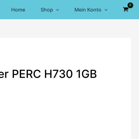
Home
Shop
Mein Konto
ler PERC H730 1GB