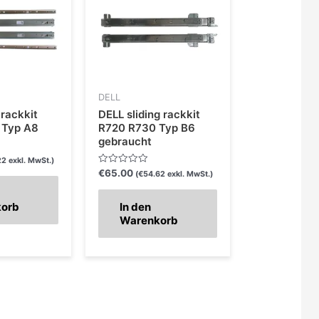
DELL
 rackkit
DELL sliding rackkit
 Typ A8
R720 R730 Typ B6
gebraucht
22
exkl. MwSt.)
Bewertet
€
65.00
(
€
54.62
exkl. MwSt.)
mit
0
von
korb
In den
5
Warenkorb