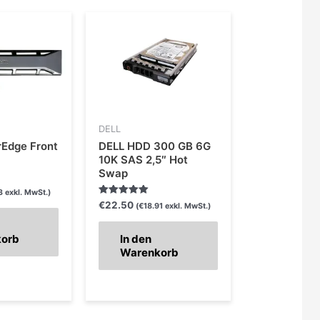
DELL
Edge Front
DELL HDD 300 GB 6G
10K SAS 2,5″ Hot
Swap
3
exkl. MwSt.)
Bewertet mit
€
22.50
(
€
18.91
exkl. MwSt.)
5.00
von 5
korb
In den
Warenkorb