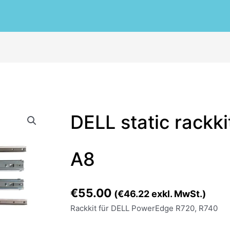
DELL
DELL static rackk
static
rackkit
R620
A8
R630
Typ
A8
€
55.00
(
€
46.22
exkl. MwSt.)
Menge
Rackkit für DELL PowerEdge R720, R740