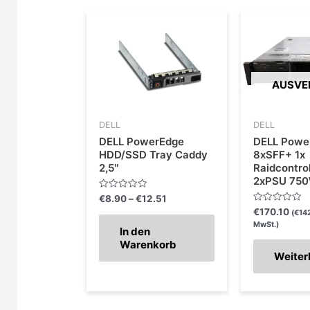
Preisspanne:
€8.90
bis
€12.51
AUSVE
DELL
DELL
DELL PowerEdge
DELL Powe
HDD/SSD Tray Caddy
8xSFF+ 1x
2,5″
Raidcontrol
2xPSU 75
Bewertet
€
8.90
–
€
12.51
mit
Bewertet
€
170.10
(
€
14
0
mit
von
MwSt.)
0
In den
5
von
Warenkorb
5
Weiter