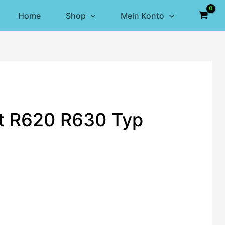
Home
Shop
Mein Konto
it R620 R630 Typ