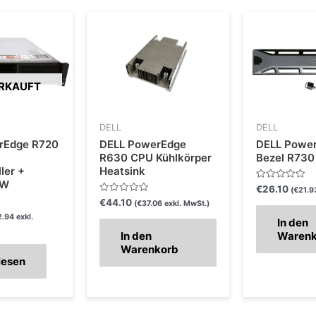
RKAUFT
DELL
DELL
rEdge R720
DELL PowerEdge
DELL Power
R630 CPU Kühlkörper
Bezel R730
ler +
Heatsink
0W
Bewertet
€
26.10
(
€
21.9
mit
Bewertet
€
44.10
(
€
37.06
exkl. MwSt.)
0
mit
von
2.94
exkl.
0
In den
5
von
In den
Waren
5
Warenkorb
lesen