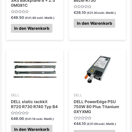
SAS Backplane 8 x 2.5”
Bezel R730
0MG81C
Bewertet
€
26.10
(
€
21.93
exkl. MwSt.)
mit
Bewertet
€
49.50
(
€
41.60
exkl. MwSt.)
0
mit
von
In den Warenkorb
0
5
von
In den Warenkorb
5
DELL
DELL
DELL static rackkit
DELL PowerEdge PSU
R720 R730 R740 Typ B4
750W 80 Plus Titanium
0XYXMG
Bewertet
€
49.00
(
€
41.18
exkl. MwSt.)
mit
Bewertet
€
44.10
(
€
37.06
exkl. MwSt.)
0
mit
von
In den Warenkorb
0
5