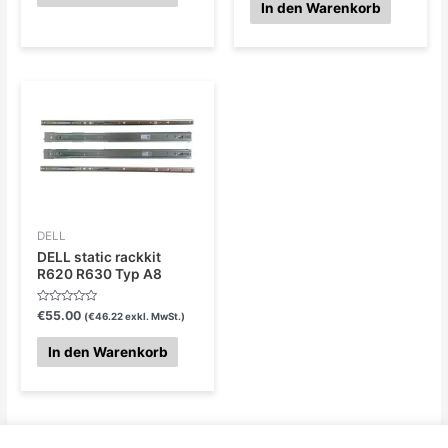
von
In den Warenkorb
5
DELL
DELL static rackkit
R620 R630 Typ A8
Bewertet
€
55.00
(
€
46.22
exkl. MwSt.)
mit
0
von
In den Warenkorb
5