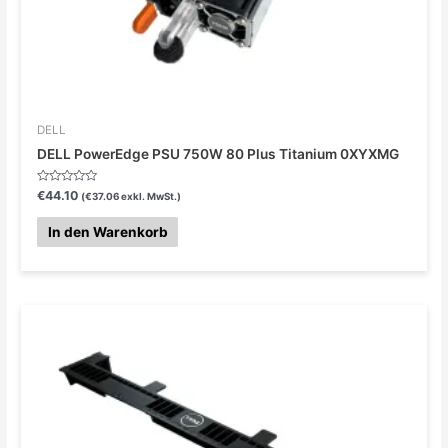
DELL
DELL PowerEdge PSU 750W 80 Plus Titanium 0XYXMG
Bewertet
€
44.10
(
€
37.06
exkl. MwSt.)
mit
0
von
In den Warenkorb
5