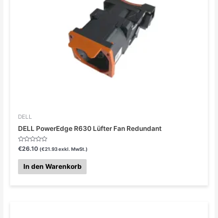
DELL
DELL PowerEdge R630 Lüfter Fan Redundant
Bewertet
€
26.10
(
€
21.93
exkl. MwSt.)
mit
0
von
In den Warenkorb
5