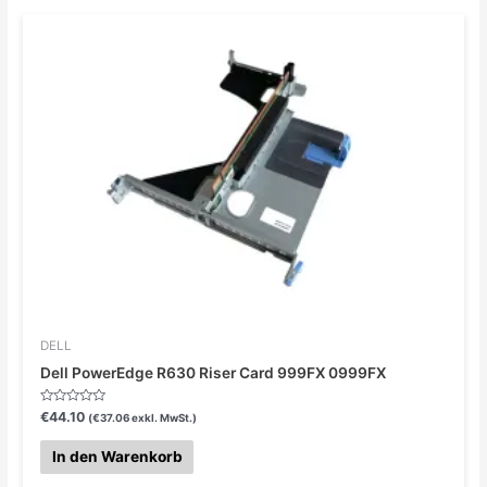
DELL
Dell PowerEdge R630 Riser Card 999FX 0999FX
Bewertet
€
44.10
(
€
37.06
exkl. MwSt.)
mit
0
von
In den Warenkorb
5