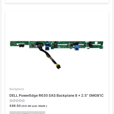
Backplane
DELL PowerEdge R630 SAS Backplane 8 x 2.5” 0MG81C
Bewertet
€
49.50
(
€
41.60
exkl. MwSt.)
mit
0
von