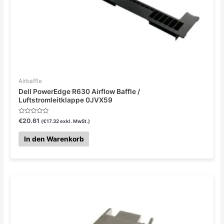
Airbaffle
Dell PowerEdge R630 Airflow Baffle /
Luftstromleitklappe 0JVX59
Bewertet
€
20.61
(
€
17.32
exkl. MwSt.)
mit
0
von
In den Warenkorb
5