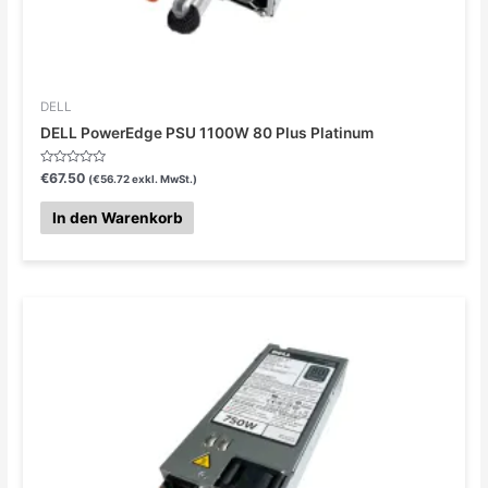
DELL
DELL PowerEdge PSU 1100W 80 Plus Platinum
Bewertet
€
67.50
(
€
56.72
exkl. MwSt.)
mit
0
von
In den Warenkorb
5