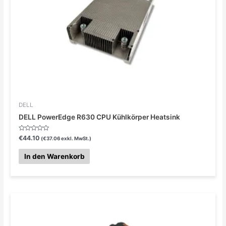
DELL
DELL PowerEdge R630 CPU Kühlkörper Heatsink
Bewertet
€
44.10
(
€
37.06
exkl. MwSt.)
mit
0
von
In den Warenkorb
5