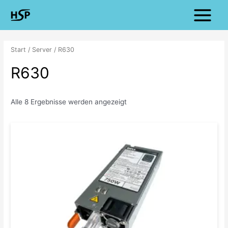
Zum
Main
Inhalt
Menu
springen
Start
/
Server
/ R630
R630
Alle 8 Ergebnisse werden angezeigt