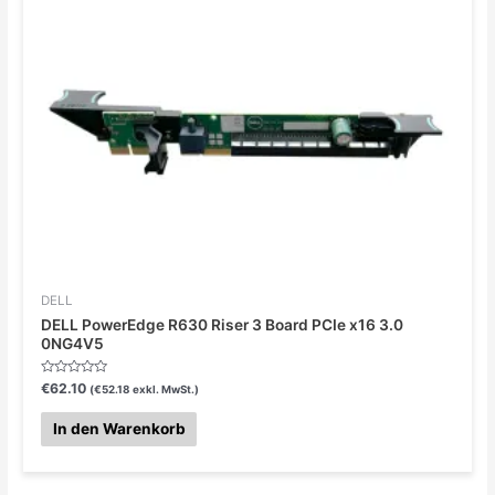
DELL
DELL PowerEdge R630 Riser 3 Board PCIe x16 3.0
0NG4V5
Bewertet
€
62.10
(
€
52.18
exkl. MwSt.)
mit
0
von
In den Warenkorb
5