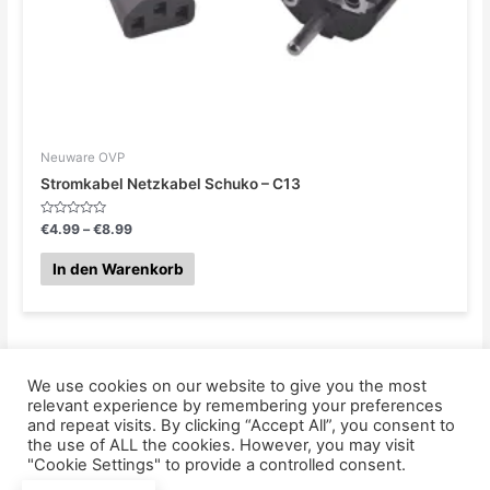
Neuware OVP
Stromkabel Netzkabel Schuko – C13
Bewertet
€
4.99
–
€
8.99
mit
0
von
In den Warenkorb
5
We use cookies on our website to give you the most
relevant experience by remembering your preferences
and repeat visits. By clicking “Accept All”, you consent to
AGB
the use of ALL the cookies. However, you may visit
Datenschutzerklärung
"Cookie Settings" to provide a controlled consent.
Impressum