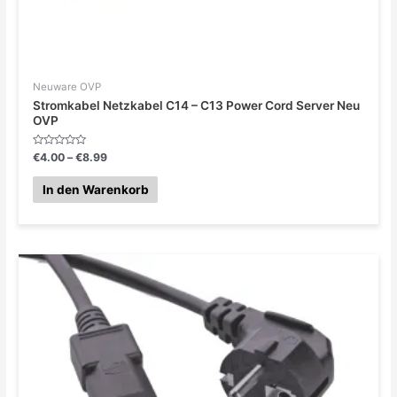
Neuware OVP
Stromkabel Netzkabel C14 – C13 Power Cord Server Neu
OVP
Bewertet
€
4.00
–
€
8.99
mit
0
von
In den Warenkorb
5
Preisspanne:
€4.99
bis
€8.99