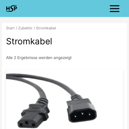
Zum
Main
Inhalt
Menu
springen
Start
/
Zubehör
/ Stromkabel
Stromkabel
Alle 2 Ergebnisse werden angezeigt
Preisspanne:
€4.00
bis
€8.99